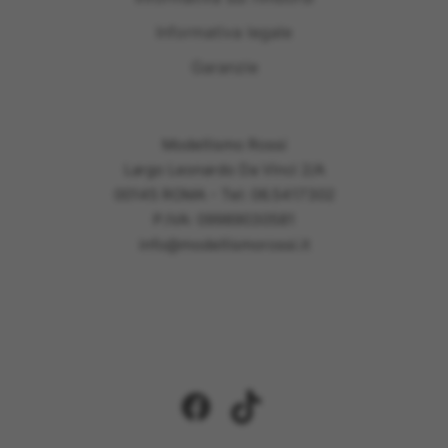
Informativa legale
Garanzie
Modellismo Rossi
Largo Leonardo Da Vinci 2/A
00145 ROMA - Tel: 06.5417302
P.IVA: 09989030581
info@modellismorossi.it
Facebook
TikTok