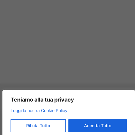
Pagamenti accettati:
Teniamo alla tua privacy
×
Leggi la nostra Cookie Policy
Modellismo Rossi
★★★★★
4.9
Rifiuta Tutto
Accetta Tutto
© 2009 – 2026 Modellismo Rossi – Tutti i diritti riservati.
125 recensioni