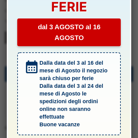
144pz
FERIE
-
Categoria:
.1 Addobbi Natalizi
YMO611964900
Tag:
Modellismo
quantità
dal 3 AGOSTO al 16
AGOSTO
YMO611964900
Dalla data del 3 al 16 del
mese di Agosto il negozio
Descrizione
sarà chiuso per ferie
Dalla data del 3 al 24 del
Specifiche Tecniche
mese di Agosto le
spedizioni degli ordini
Manuali & Allegati
online non saranno
effettuate
Buone vacanze
Barcode 8005846602922