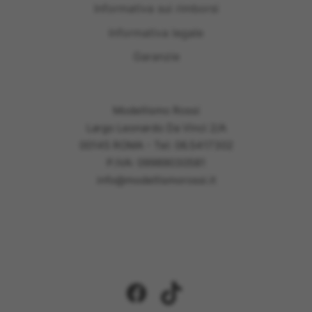
Informativa sui rimborsi
Informativa legale
Garanzie
Modellismo Rossi
Largo Leonardo Da Vinci 2/A
00145 ROMA - Tel: 06.5417302
P.IVA: 09989030581
info@modellismorossi.it
Facebook
TikTok