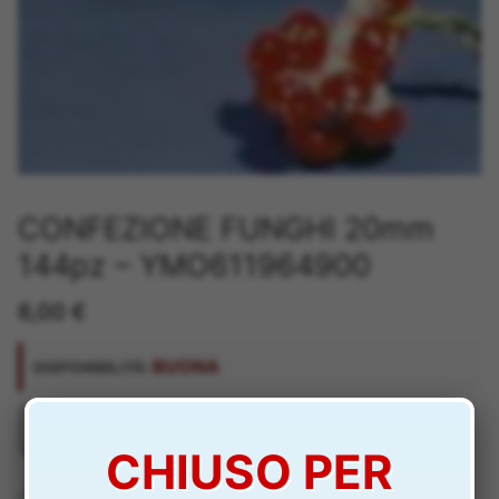
CONFEZIONE FUNGHI 20mm
144pz – YMO611964900
6,00
€
BUONA
DISPONIBILITÀ:
CONFEZIONE
Aggiungi al carrello
-
+
FUNGHI
CHIUSO PER
20mm
COD:
YMO611964900