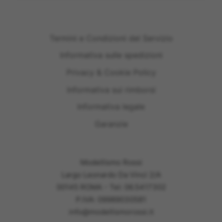
Termini e Condizioni del Servizio
Informativa sulle spedizioni
Privacy & Cookie Policy
Informativa sui rimborsi
Informativa legale
Garanzie
Modellismo Rossi
Largo Leonardo Da Vinci 2/A
00145 ROMA - Tel: 06.5417302
P.IVA: 09989030581
info@modellismorossi.it