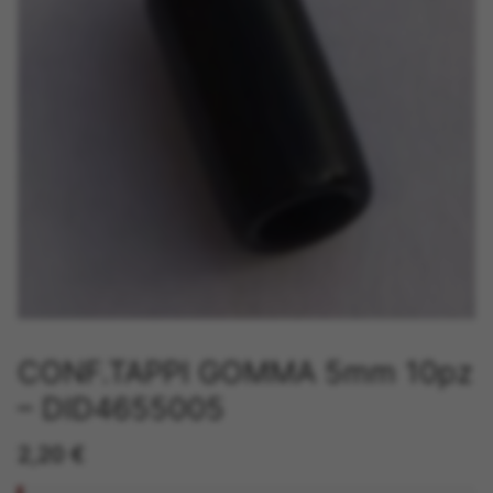
CONF.TAPPI GOMMA 5mm 10pz
– DID4655005
2,20
€