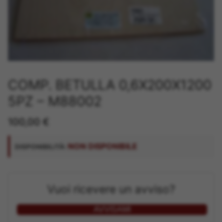
COMP. BETULLA 0,6X200X1200
5PZ – M88002
100,00
€
NON DISPONIBILE
DISPONIBILITÀ:
Vuoi ricevere un avviso?
AVVISAMI