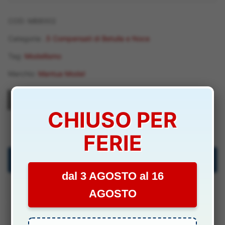
COD:
M88002
Categoria:
.5 Compensati di Betulla e Noce
Tag:
Modellismo
Marchio:
Mantua Model
CHIUSO PER
M88002
FERIE
Descrizione
dal 3 AGOSTO al 16
Specifiche Tecniche
AGOSTO
Manuali & Allegati