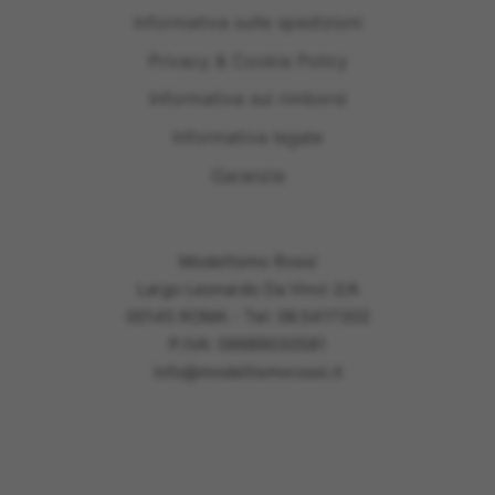
Informativa sulle spedizioni
Privacy & Cookie Policy
Informativa sui rimborsi
Informativa legale
Garanzie
Modellismo Rossi
Largo Leonardo Da Vinci 2/A
00145 ROMA - Tel: 06.5417302
P.IVA: 09989030581
info@modellismorossi.it