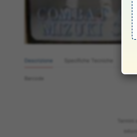
Descrizione
Specifiche Tecniche
Manua
Barcode
Termini 
Infor