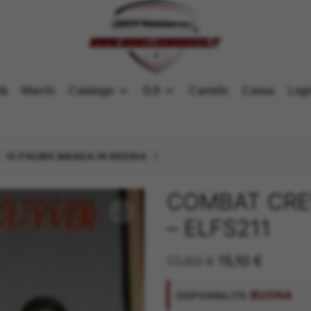
tà
Marchi
Catalogo
DJI
Carrello
Cassa
Logi
/
/
13 FIGURE MANGA IN RESINA
COMBAT CRE
– ELFS211
Il
Il
17,80
€
15,10
€
prezzo
prezzo
originale
attuale
BUONA
DISPONIBILITÀ:
era:
è: