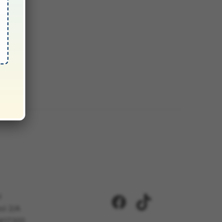
i
Facebook
TikTok
ci 2/A
5417302