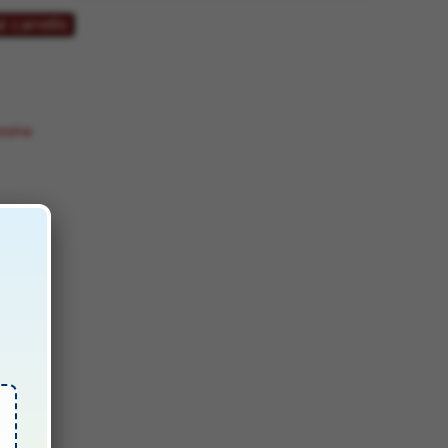
l carrello
esina