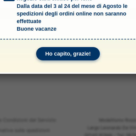
Dalla data del 3 al 24 del mese di Agosto le
spedizioni degli ordini online non saranno
effettuate
Buone vacanze
Ho capito, grazie!
li & Allegati
e Condizioni del Servizio
Modellismo Ross
Largo Leonardo Da Vin
mativa sulle spedizioni
00145 ROMA - Tel: 06.