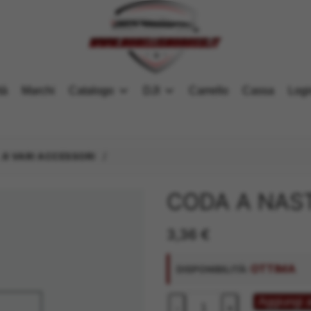
tà
Marchi
Catalogo
DJI
Carrello
Cassa
Logi
/
.6 VARI ACCESSORI
CODA A NAST
3,36
€
OTTIMA
DISPONIBILITÀ:
CODA
Aggiungi a
-
+