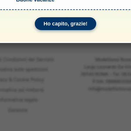
li & Allegati
Ho capito, grazie!
e Condizioni del Servizio
Modellismo Ross
Largo Leonardo Da Vin
mativa sulle spedizioni
00145 ROMA - Tel: 06.
vacy & Cookie Policy
P.IVA: 099890305
info@modellismoross
ormativa sui rimborsi
nformativa legale
Garanzie