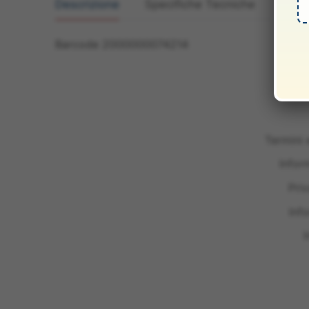
Descrizione
Specifiche Tecniche
Manua
Barcode 2000000074214
Termini 
Infor
Pri
Inf
I