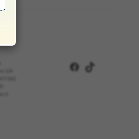
i
Facebook
TikTok
ci 2/A
5417302
81
i.it