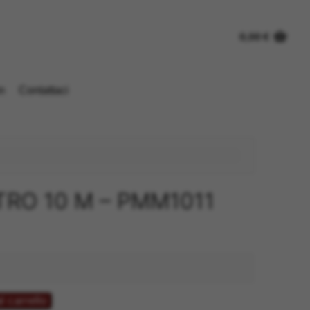
0,00
€
n
Contattaci
RO 10 M – PMM1011
l carrello