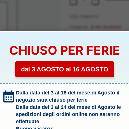
A
NASTRO
10
COD:
PMM1011
M
Categoria:
.6 Vari Accessori
-
Tag:
Modellismo
PMM1011
quantità
CHIUSO PER FERIE
PMM1011
dal 3 AGOSTO al 16 AGOSTO
Dalla data del 3 al 16 del mese di Agosto il
negozio sarà chiuso per ferie
Dalla data del 3 al 24 del mese di Agosto le
spedizioni degli ordini online non saranno
effettuate
Buone vacanze