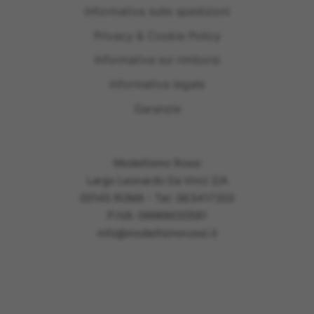
Informativa sulle spedizioni
Privacy & Cookie Policy
Informativa sui rimborsi
Informativa legale
Garanzie
Modellismo Rossi
Largo Leonardo Da Vinci 2/A
00145 ROMA - Tel: 06.5417302
P.IVA: 09989030581
info@modellismorossi.it