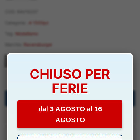
1500pz
-
COD:
RAV16237
RAV16237
Categoria:
.4 1500pz
quantità
Tag:
Modellismo
Marchio:
Ravensburger
CHIUSO PER
RAV16237
FERIE
Descrizione
dal 3 AGOSTO al 16
Specifiche Tecniche
AGOSTO
Manuali & Allegati