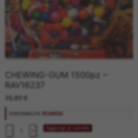
CHEWING-GUM 1500pz –
RAV16237
20,80
€
SCARSA
DISPONIBILITÀ:
CHEWING-
Aggiungi al carrello
-
+
GUM