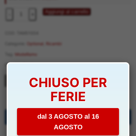
era:
è:
7,60 €.
6,90 €.
CASSE
Aggiungi al carrello
-
+
DIFFERENZIALI
NERE
TT01
COD:
TAM51004
CON
Categorie:
Optional
,
Ricambi
INGRANAGGI
Tag:
Modellismo
ANTER.
+
Marchio:
Tamiya
POSTER
CHIUSO PER
-
TAM51004
TAM51004
FERIE
quantità
dal 3 AGOSTO al 16
Descrizione
AGOSTO
Specifiche Tecniche