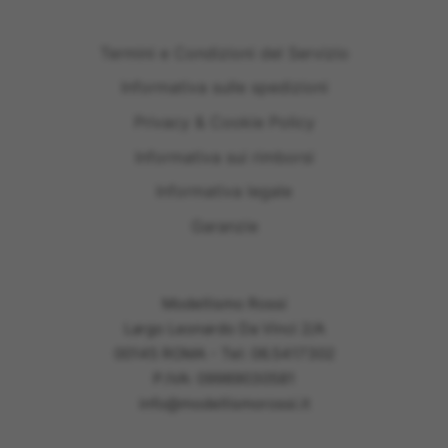
Termini e Condizioni del Servizio
Informativa sulle spedizioni
Privacy & Cookie Policy
Informativa sui rimborsi
Informativa legale
Garanzie
Modellismo Rossi
Largo Leonardo Da Vinci 2/A
00145 ROMA - Tel: 06.5417302
P.IVA: 09989030581
info@modellismorossi.it