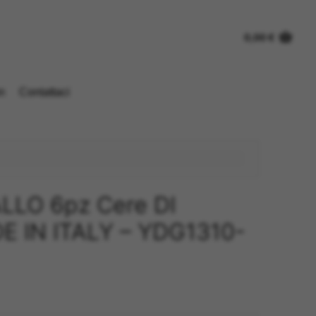
0,00
€
n
Contattaci
LLO 6pz Cere DI
E IN ITALY – YDG1310-