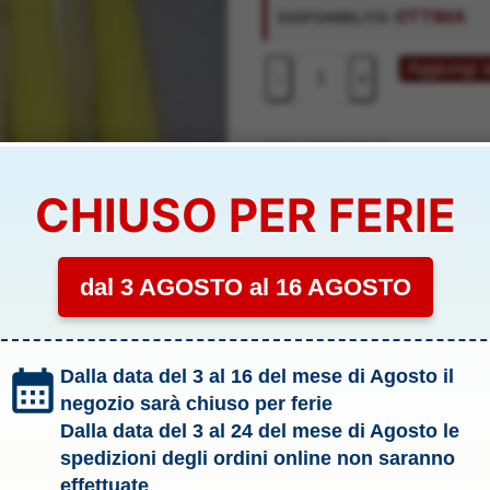
originale
attuale
OTTIMA
DISPONIBILITÀ:
era:
è:
3,00 €.
2,60 €.
CANDELE
Aggiungi a
-
+
GIALLO
6pz
Cere
COD:
YDG1310-G
DI
Categoria:
.3 Candele
CHIUSO PER FERIE
GIORGIO
Tag:
Modellismo
MADE
IN
ITALY
dal 3 AGOSTO al 16 AGOSTO
-
YDG1310-G
YDG1310-
G
Dalla data del 3 al 16 del mese di Agosto il
quantità
negozio sarà chiuso per ferie
Dalla data del 3 al 24 del mese di Agosto le
spedizioni degli ordini online non saranno
effettuate