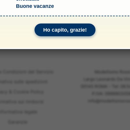
Buone vacanze
li & Allegati
Ho capito, grazie!
e Condizioni del Servizio
Modellismo Ross
Largo Leonardo Da Vin
mativa sulle spedizioni
00145 ROMA - Tel: 06.
vacy & Cookie Policy
P.IVA: 099890305
info@modellismoross
ormativa sui rimborsi
nformativa legale
Garanzie