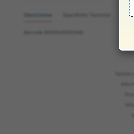
Descrizione
Specifiche Tecniche
Manua
Barcode 8006545000446
Termini 
Infor
Pri
Inf
I