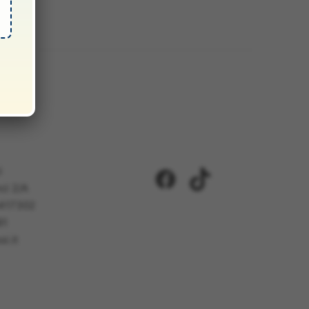
i
Facebook
TikTok
ci 2/A
5417302
81
i.it