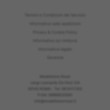
Termini e Condizioni del Servizio
Informativa sulle spedizioni
Privacy & Cookie Policy
Informativa sui rimborsi
Informativa legale
Garanzie
Modellismo Rossi
Largo Leonardo Da Vinci 2/A
00145 ROMA - Tel: 06.5417302
P.IVA: 09989030581
info@modellismorossi.it