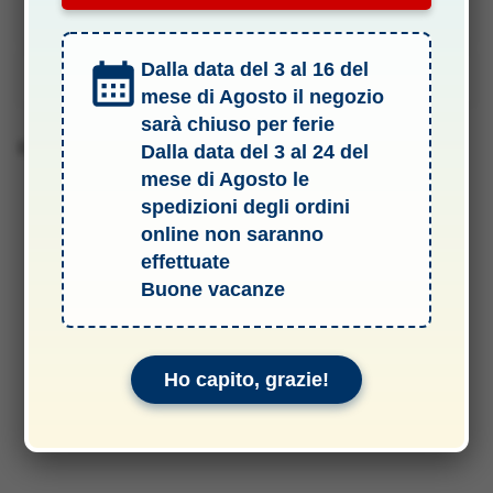
Specifiche Tecniche
Dalla data del 3 al 16 del
Manuali & Allegati
mese di Agosto il negozio
sarà chiuso per ferie
Barcode 8006545008114
Dalla data del 3 al 24 del
mese di Agosto le
spedizioni degli ordini
online non saranno
effettuate
Buone vacanze
Ho capito, grazie!