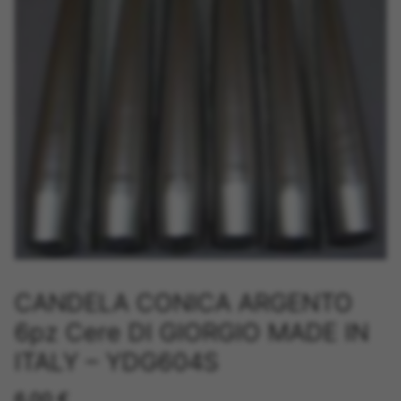
CANDELA CONICA ARGENTO
6pz Cere DI GIORGIO MADE IN
ITALY – YDG604S
6,00
€