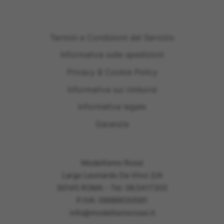
Termini e Condizioni del Servizio
Informativa sulle spedizioni
Privacy & Cookie Policy
Informativa sui rimborsi
Informativa legale
Garanzie
Modellismo Rossi
Largo Leonardo Da Vinci 2/A
00145 ROMA - Tel: 06.5417302
P.IVA: 09989030581
info@modellismorossi.it