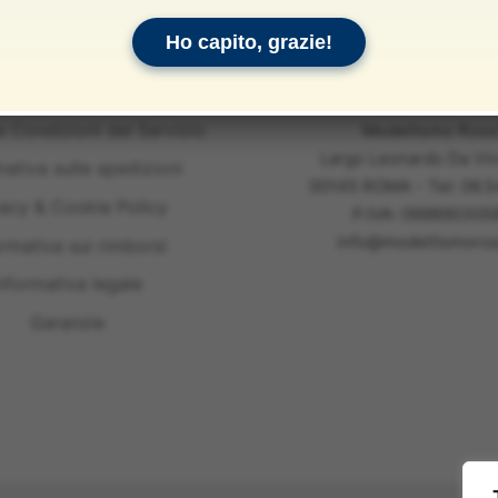
Ho capito, grazie!
e Condizioni del Servizio
Modellismo Ross
Largo Leonardo Da Vin
mativa sulle spedizioni
00145 ROMA - Tel: 06.
vacy & Cookie Policy
P.IVA: 099890305
info@modellismoross
ormativa sui rimborsi
nformativa legale
Garanzie