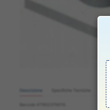
Descrizione
Specifiche Tecniche
Manua
Barcode 4719523756115