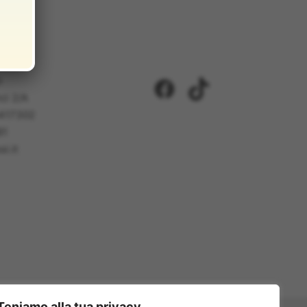
i
Facebook
TikTok
ci 2/A
5417302
81
i.it
Teniamo alla tua privacy