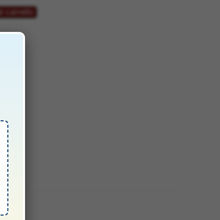
€.
l carrello