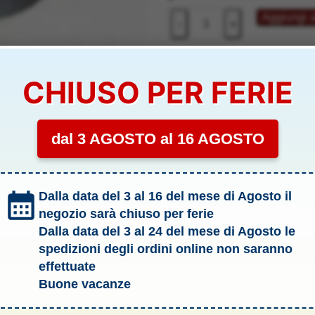
41,30 €.
37,60 
CAMPANA
Aggiungi a
-
+
FRIZ.
RINFORZATA
R90
COD:
THUPV0408
CHIUSO PER FERIE
-
Categorie:
Optional
,
Ricambi
THUPV0408
Tag:
Modellismo
quantità
dal 3 AGOSTO al 16 AGOSTO
Marchio:
Thunder Tiger
Dalla data del 3 al 16 del mese di Agosto il
THUPV0408
negozio sarà chiuso per ferie
Dalla data del 3 al 24 del mese di Agosto le
spedizioni degli ordini online non saranno
li & Allegati
effettuate
Buone vacanze