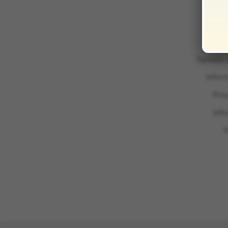
Termini 
Infor
Pri
Inf
I