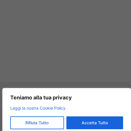
Pagamenti accettati:
Teniamo alla tua privacy
×
Leggi la nostra Cookie Policy
Modellismo Rossi
★★★★★
4.9
Rifiuta Tutto
Accetta Tutto
© 2009 – 2026 Modellismo Rossi – Tutti i diritti riservati.
125 recensioni