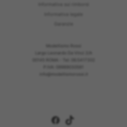
Informativa sui rimborsi
Informativa legale
Garanzie
Modellismo Rossi
Largo Leonardo Da Vinci 2/A
00145 ROMA - Tel: 06.5417302
P.IVA: 09989030581
info@modellismorossi.it
Facebook
TikTok