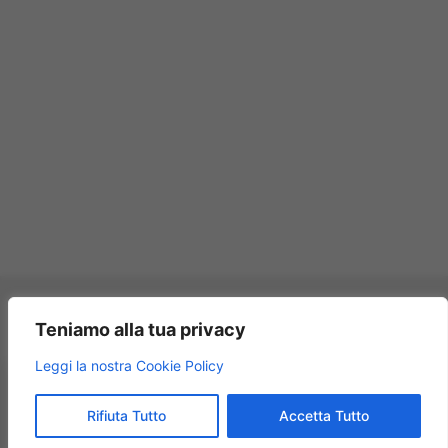
Pagamenti accettati:
Teniamo alla tua privacy
×
Leggi la nostra Cookie Policy
Modellismo Rossi
★★★★★
4.9
© 2009 – 2026 Modellismo Rossi – Tutti i diritti riservati.
Rifiuta Tutto
Accetta Tutto
125 recensioni