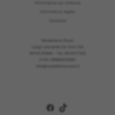
Informativa sui rimborsi
Informativa legale
Garanzie
Modellismo Rossi
Largo Leonardo Da Vinci 2/A
00145 ROMA - Tel: 06.5417302
P.IVA: 09989030581
info@modellismorossi.it
Facebook
TikTok