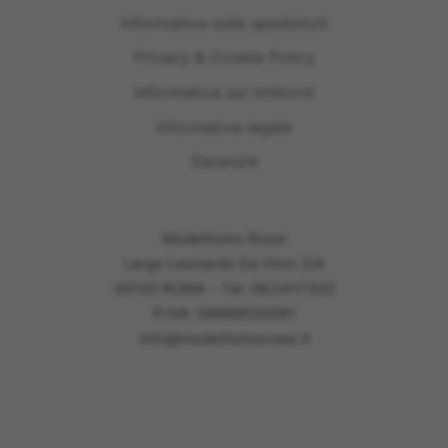
Informativa sulle spedizioni
Privacy & Cookie Policy
Informativa sui rimborsi
Informativa legale
Garanzie
Modellismo Rossi
Largo Leonardo Da Vinci 2/A
00145 ROMA - Tel: 06.5417302
P.IVA: 09989030581
info@modellismorossi.it