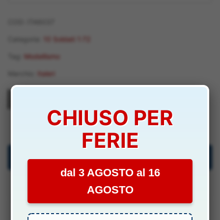
COD:
ITA6037
Categoria:
10 Soldati 1:72
Tag:
Modellismo
Marchio:
Italeri
CHIUSO PER
ITA6037
FERIE
Descrizione
dal 3 AGOSTO al 16
Specifiche Tecniche
AGOSTO
Manuali & Allegati