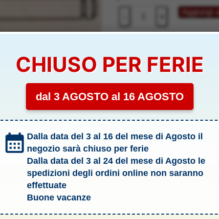
ASSI
Aggiungi a
-
+
SUPERIORI
ANTERIORI
TS4
COD:
THUPD0835
CHIUSO PER FERIE
-
Categorie:
Optional
,
Ricambi
THUPD0835
Tag:
Modellismo
quantità
dal 3 AGOSTO al 16 AGOSTO
Marchio:
Thunder Tiger
Dalla data del 3 al 16 del mese di Agosto il
THUPD0835
negozio sarà chiuso per ferie
Dalla data del 3 al 24 del mese di Agosto le
spedizioni degli ordini online non saranno
li & Allegati
effettuate
Buone vacanze