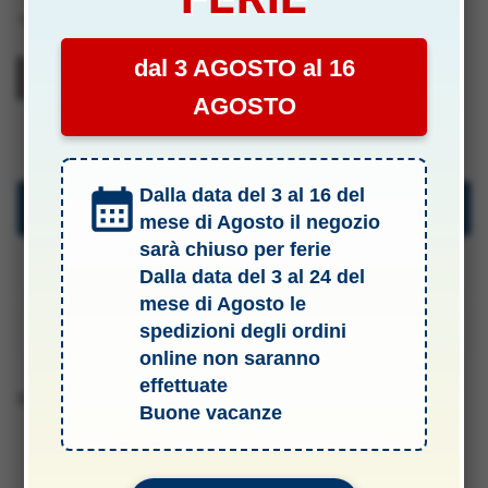
Tag:
Modellismo
dal 3 AGOSTO al 16
AGOSTO
YSA1045
Dalla data del 3 al 16 del
Descrizione
mese di Agosto il negozio
sarà chiuso per ferie
Specifiche Tecniche
Dalla data del 3 al 24 del
mese di Agosto le
Manuali & Allegati
spedizioni degli ordini
online non saranno
effettuate
Barcode 2010159010452
Buone vacanze