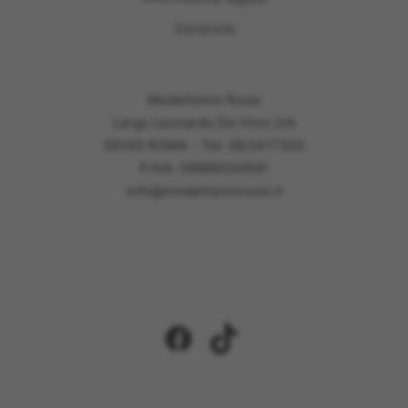
Garanzie
Modellismo Rossi
Largo Leonardo Da Vinci 2/A
00145 ROMA - Tel: 06.5417302
P.IVA: 09989030581
info@modellismorossi.it
Facebook
TikTok