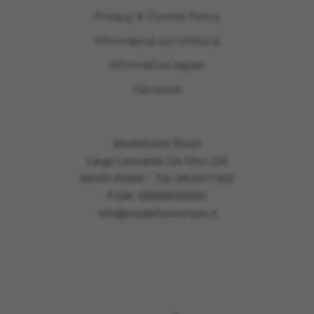
Privacy & Cookie Policy
Informativa sui rimborsi
Informativa legale
Garanzie
Modellismo Rossi
Largo Leonardo Da Vinci 2/A
00145 ROMA - Tel: 06.5417302
P.IVA: 09989030581
info@modellismorossi.it