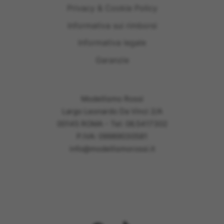
Privacy & Cookie Policy
Informativa sui rimborsi
Informativa legale
Garanzie
Modellismo Rossi
Largo Leonardo Da Vinci 2/A
00145 ROMA - Tel: 06.5417302
P.IVA: 09989030581
info@modellismorossi.it