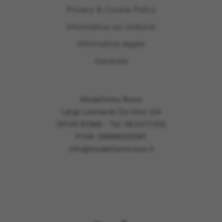
Privacy & Cookie Policy
Informativa sui rimborsi
Informativa legale
Garanzie
Modellismo Rossi
Largo Leonardo Da Vinci 2/A
00145 ROMA - Tel: 06.5417302
P.IVA: 09989030581
info@modellismorossi.it