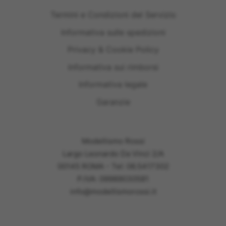
Termini e Condizioni del Servizio
Informativa sulle spedizioni
Privacy & Cookie Policy
Informativa sui rimborsi
Informativa legale
Garanzie
Modellismo Rossi
Largo Leonardo Da Vinci 2/A
00145 ROMA - Tel: 06.5417302
P.IVA: 09989030581
info@modellismorossi.it