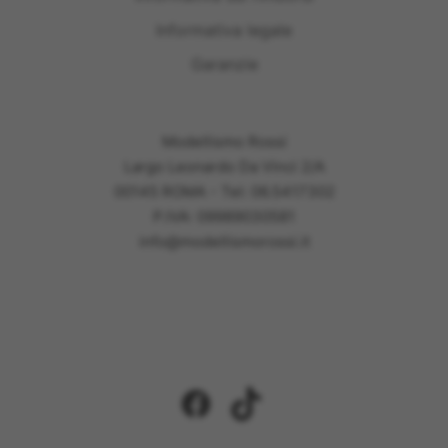
Informativa legale
Garanzie
Modellismo Rossi
Largo Leonardo Da Vinci 2/A
00145 ROMA - Tel: 06.5417302
P.IVA: 09989030581
info@modellismorossi.it
Facebook
TikTok