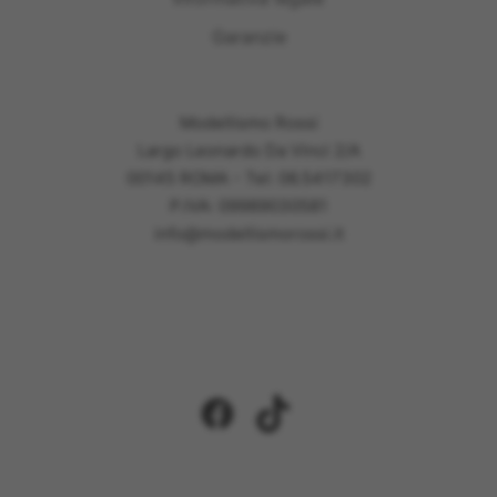
Garanzie
Modellismo Rossi
Largo Leonardo Da Vinci 2/A
00145 ROMA - Tel: 06.5417302
P.IVA: 09989030581
info@modellismorossi.it
Facebook
TikTok