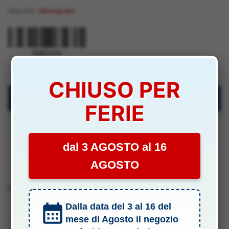
Marchio:
Monogram
MON5444
CHIUSO PER
Descrizione
FERIE
Specifiche Tecniche
dal 3 AGOSTO al 16
Manuali & Allegati
AGOSTO
Barcode 0076513054441
Dalla data del 3 al 16 del
mese di Agosto il negozio