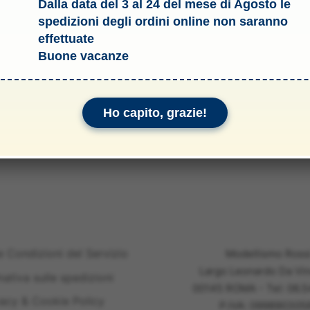
Dalla data del 3 al 24 del mese di Agosto le
spedizioni degli ordini online non saranno
effettuate
Buone vacanze
Ho capito, grazie!
li & Allegati
e Condizioni del Servizio
Modellismo Ross
Largo Leonardo Da Vin
mativa sulle spedizioni
00145 ROMA - Tel: 06.
vacy & Cookie Policy
P.IVA: 099890305