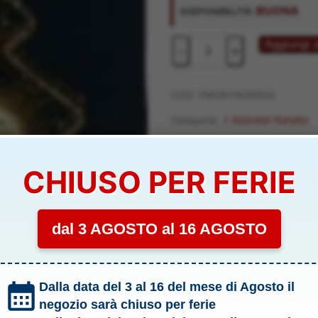
originale
attuale
BUONA
DISPONIBILITÀ:
era:
è:
6,00 €.
5,90 €.
6
Aggiungi a
-
+
SFERE
ORO
60mm
COD:
YMO611639500
SCATOLA
Categoria:
.1 Addobbi Natalizi
A
Tag:
Modellismo
FORMA
ALBERO
CHIUSO PER FERIE
NATALE
-
YMO611639500
YMO611639500
dal 3 AGOSTO al 16 AGOSTO
quantità
Dalla data del 3 al 16 del mese di Agosto il
negozio sarà chiuso per ferie