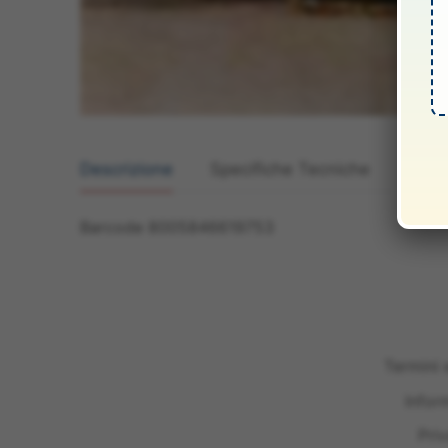
Descrizione
Specifiche Tecniche
Manua
Barcode 8005846619753
Termini 
Infor
Pri