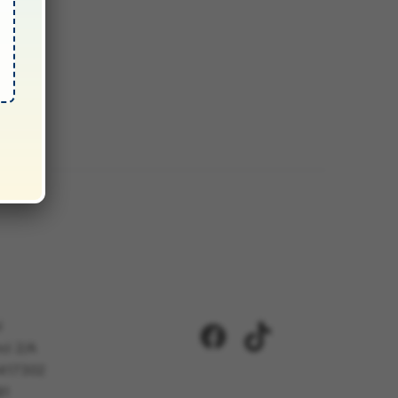
i
Facebook
TikTok
ci 2/A
5417302
81