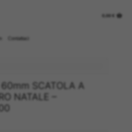
0,00
€
n
Contattaci
O 60mm SCATOLA A
RO NATALE –
00