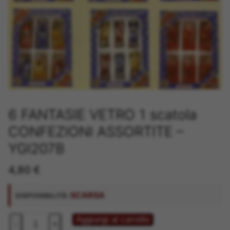
6 FANTASIE VETRO 1 scatola
CONFEZIONI ASSORTITE –
YGI207B
4,80
€
SCARSA
DISPONIBILITÀ:
6
Aggiungi al carrello
-
+