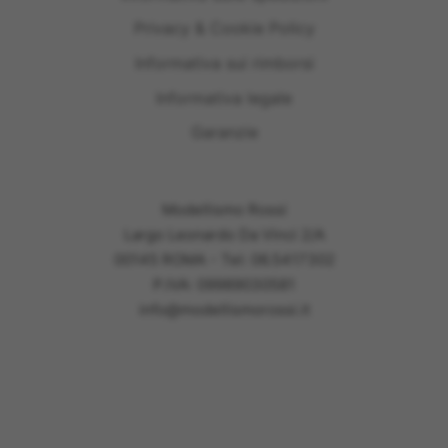
Privacy & Cookie Policy
Informativa sui rimborsi
Informativa legale
Garanzie
Modellismo Rossi
Largo Leonardo Da Vinci 2/A
00145 ROMA - Tel: 06.5417302
P.IVA: 09989030581
info@modellismorossi.it