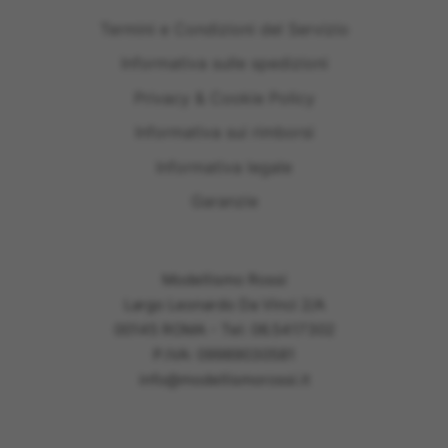
Termini e Condizioni del Servizio
Informativa sulle spedizioni
Privacy & Cookie Policy
Informativa sui rimborsi
Informativa legale
Garanzie
Modellismo Rossi
Largo Leonardo Da Vinci 2/A
00145 ROMA - Tel: 06.5417302
P.IVA: 09989030581
info@modellismorossi.it