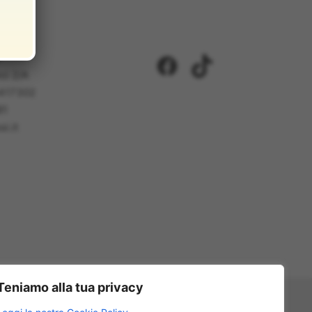
i
Facebook
TikTok
ci 2/A
5417302
81
i.it
Teniamo alla tua privacy