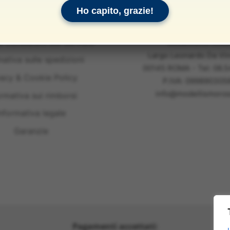
Ho capito, grazie!
e Condizioni del Servizio
Modellismo Ross
Largo Leonardo Da Vin
mativa sulle spedizioni
00145 ROMA - Tel: 06.
vacy & Cookie Policy
P.IVA: 099890305
info@modellismoross
ormativa sui rimborsi
nformativa legale
Garanzie
Pagamenti accettati: