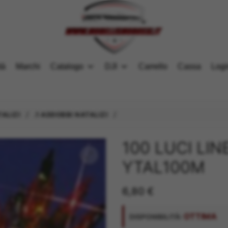
tà
Marchi
Catalogo
DJI
Carrello
Cassa
Logi
/
/
TALIZI
.1 ADDOBBI NATALIZI
100 LUCI LIN
YTAL100M
6,80
€
OTTIMA
DISPONIBILITÀ: