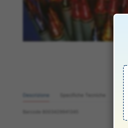
Descrizione
Specifiche Tecniche
Manua
Barcode 8003429941345