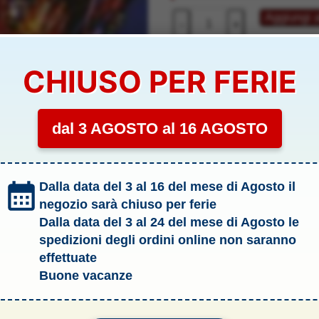
100
Aggiungi a
-
+
LUCI
LINEARI
MULTICOLORI
COD:
YTAL100M
CHIUSO PER FERIE
-
Categoria:
.1 Addobbi Natalizi
YTAL100M
Tag:
Modellismo
quantità
dal 3 AGOSTO al 16 AGOSTO
YTAL100M
Dalla data del 3 al 16 del mese di Agosto il
negozio sarà chiuso per ferie
Dalla data del 3 al 24 del mese di Agosto le
li & Allegati
spedizioni degli ordini online non saranno
effettuate
Buone vacanze