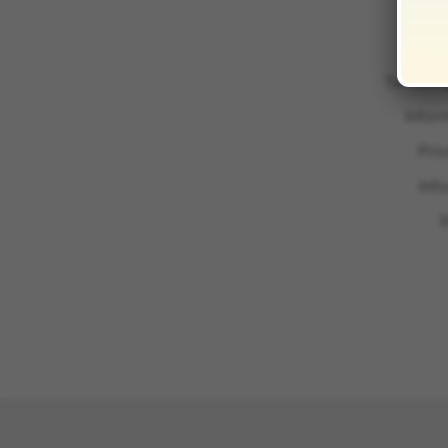
Termini 
Infor
Pri
Inf
I