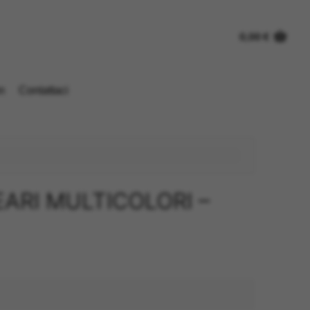
0,00
€
n
Contattaci
EARI MULTICOLORI –