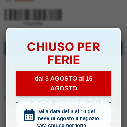
YTALD100C
quantità
YTALD100C
CHIUSO PER
Descrizione
FERIE
Specifiche Tecniche
dal 3 AGOSTO al 16
Manuali & Allegati
AGOSTO
Barcode 8003429941185
Dalla data del 3 al 16 del
mese di Agosto il negozio
sarà chiuso per ferie