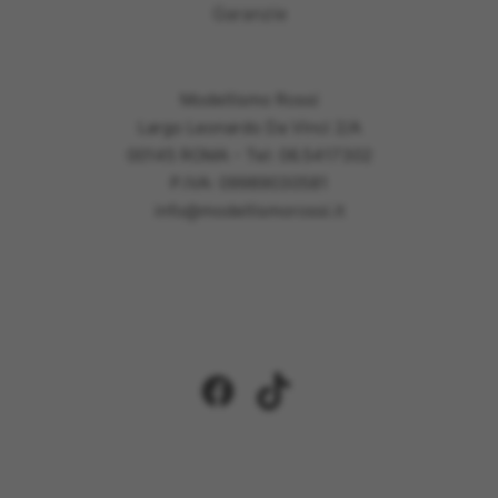
Garanzie
Modellismo Rossi
Largo Leonardo Da Vinci 2/A
00145 ROMA - Tel: 06.5417302
P.IVA: 09989030581
info@modellismorossi.it
Facebook
TikTok