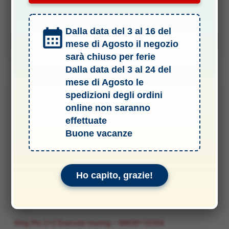
Il
Il
7,50
€
6,00
€
prezzo
prezzo
Dalla data del 3 al 16 del
originale
attuale
era:
è:
AVVISAMI
mese di Agosto il negozio
7,50 €.
6,00 €.
sarà chiuso per ferie
Dalla data del 3 al 24 del
mese di Agosto le
spedizioni degli ordini
-14%
online non saranno
effettuate
Buone vacanze
Ho capito, grazie!
RICAMBI
King Pin 2+2 Execute touring – MIKXP-10164