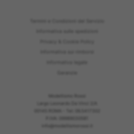
Termini e Condizioni del Servizio
Informativa sulle spedizioni
Privacy & Cookie Policy
Informativa sui rimborsi
Informativa legale
Garanzie
Modellismo Rossi
Largo Leonardo Da Vinci 2/A
00145 ROMA - Tel: 06.5417302
P.IVA: 09989030581
info@modellismorossi.it