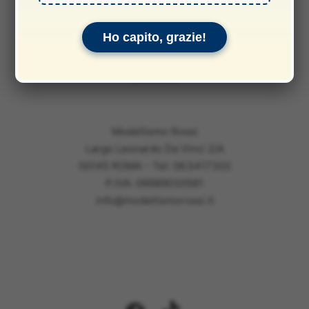
Privacy & Cookie Policy
Informativa sui rimborsi
Ho capito, grazie!
Informativa legale
Garanzie
Modellismo Rossi
Largo Leonardo Da Vinci 2/A
00145 ROMA - Tel: 06.5417302
P.IVA: 09989030581
info@modellismorossi.it