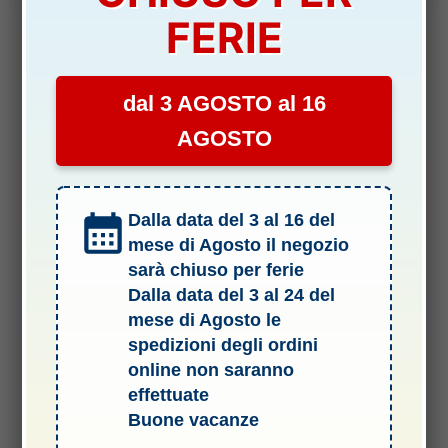
FERIE
dal 3 AGOSTO al 16
AGOSTO
Dalla data del 3 al 16 del
mese di Agosto il negozio
sarà chiuso per ferie
Dalla data del 3 al 24 del
mese di Agosto le
spedizioni degli ordini
online non saranno
Termini e Condizioni del Servizio
effettuate
Buone vacanze
Informativa sulle spedizioni