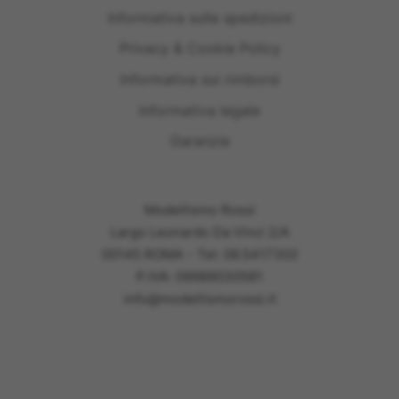
Informativa sulle spedizioni
Privacy & Cookie Policy
Informativa sui rimborsi
Informativa legale
Garanzie
Modellismo Rossi
Largo Leonardo Da Vinci 2/A
00145 ROMA - Tel: 06.5417302
P.IVA: 09989030581
info@modellismorossi.it