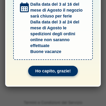
originale
attuale
Dalla data del 3 al 16 del
Aggiungi al carrello
era:
è:
4,00 €.
0,50 €.
mese di Agosto il negozio
sarà chiuso per ferie
Dalla data del 3 al 24 del
mese di Agosto le
spedizioni degli ordini
online non saranno
effettuate
Buone vacanze
Ho capito, grazie!
Termini e Condizioni del Servizio