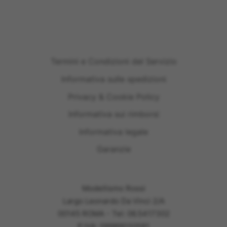
Termini e Condizioni del Servizio
Informativa sulle spedizioni
Privacy & Cookie Policy
Informativa sui rimborsi
Informativa legale
Garanzie
Modellismo Rossi
Largo Leonardo Da Vinci 2/A
00145 ROMA - Tel: 06.5417302
P.IVA: 09989030581