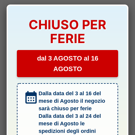
Il
Il
7,90
€
6,90
€
prezzo
prezzo
originale
attuale
CHIUSO PER
era:
è:
AVVISAMI
7,90 €.
6,90 €.
FERIE
dal 3 AGOSTO al 16
-18%
AGOSTO
Dalla data del 3 al 16 del
mese di Agosto il negozio
sarà chiuso per ferie
Dalla data del 3 al 24 del
15 DADI RUOTA, ADDITIVI ETC
mese di Agosto le
ADDITIVO MR33 V3 PER ASFALTO IDEALE PER F1 ETS
spedizioni degli ordini
APPROVED – PIC-MR33-0003