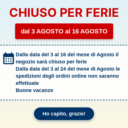
Il
Il
24,40
€
23,50
€
prezzo
prezzo
CHIUSO PER FERIE
originale
attuale
Aggiungi al carrello
era:
AVVISAMI
è:
24,40 €.
23,50 €.
dal 3 AGOSTO al 16 AGOSTO
-15%
Dalla data del 3 al 16 del mese di Agosto il
negozio sarà chiuso per ferie
Dalla data del 3 al 24 del mese di Agosto le
spedizioni degli ordini online non saranno
effettuate
Buone vacanze
I E CORONE ELETTRICO
OPTIONAL
Ho capito, grazie!
NE 27T MODULO 0,8 –
SET PARAURTI BLACKOUT MT 1/5 –
22703
HUDMV24104
IBILITÀ:
SCARSA
DISPONIBILITÀ:
SCARSA