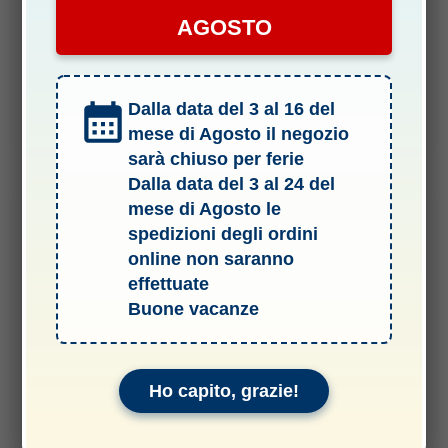
AGOSTO
DISPONIBILITÀ:
NON DISPONIBILE
Il
Il
13,90
€
11,50
€
prezzo
prezzo
originale
attuale
Dalla data del 3 al 16 del
era:
è:
AVVISAMI
13,90 €.
11,50 €.
mese di Agosto il negozio
sarà chiuso per ferie
Dalla data del 3 al 24 del
mese di Agosto le
spedizioni degli ordini
-17%
online non saranno
effettuate
Buone vacanze
Ho capito, grazie!
.2 INCOLLATE IN SPUGNA PISTA 1/10