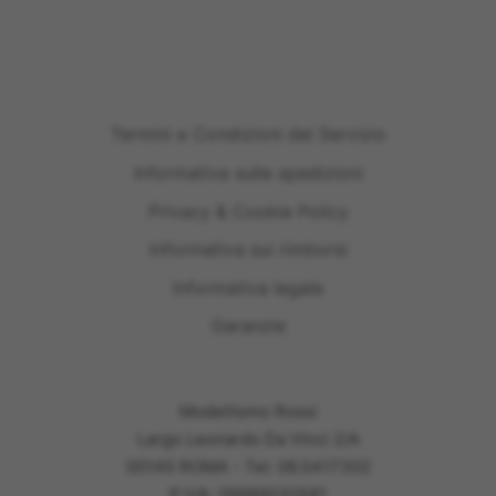
Termini e Condizioni del Servizio
Informativa sulle spedizioni
Privacy & Cookie Policy
Informativa sui rimborsi
Informativa legale
Garanzie
Modellismo Rossi
Largo Leonardo Da Vinci 2/A
00145 ROMA - Tel: 06.5417302
P.IVA: 09989030581