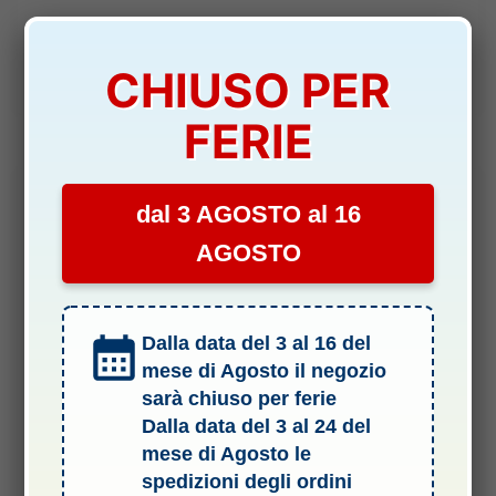
26,00
€
CHIUSO PER
Aggiungi al carrello
FERIE
dal 3 AGOSTO al 16
-15%
AGOSTO
Dalla data del 3 al 16 del
mese di Agosto il negozio
sarà chiuso per ferie
Dalla data del 3 al 24 del
SLITTE ANELLI E MIRINI
mese di Agosto le
COPRI RAIL VERDE FOGLIA 8 PACK MAGPUL XTM RAIL
spedizioni degli ordini
PANEL – CYMAG410FG