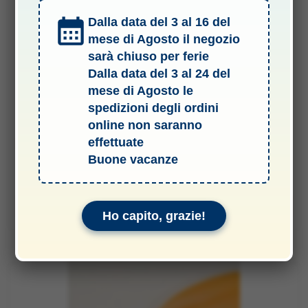
Dalla data del 3 al 16 del
mese di Agosto il negozio
sarà chiuso per ferie
Dalla data del 3 al 24 del
mese di Agosto le
.4 ELICHE PER ELETTRICO
spedizioni degli ordini
ELICA ARANCIONE CW 2pz T380 ORARIO – SUPSFB30008
online non saranno
effettuate
DISPONIBILITÀ:
SCARSA
Buone vacanze
7,20
€
Aggiungi al carrello
Ho capito, grazie!