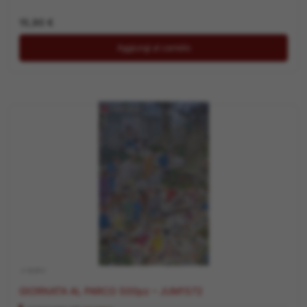
15,90
€
Aggiungi al carrello
.2 500PZ
GIORNATA AL PARCO 500pz – JUM1572