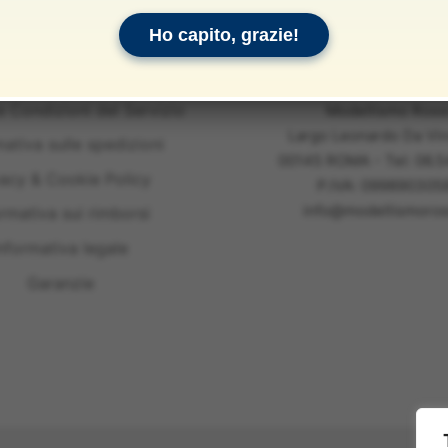
Ho capito, grazie!
e Condizioni del Servizio
Modellismo Ross
Largo Leonardo Da Vin
mativa sulle spedizioni
00145 ROMA - Tel: 06.
vacy & Cookie Policy
P.IVA: 099890305
info@modellismoross
ormativa sui rimborsi
nformativa legale
Garanzie