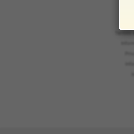
Termini 
Infor
Pri
Inf
I