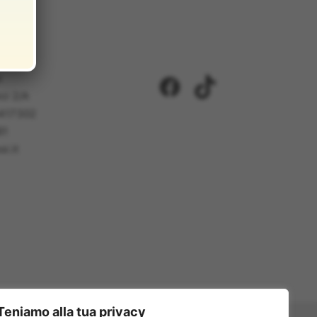
i
Facebook
TikTok
ci 2/A
5417302
81
i.it
Teniamo alla tua privacy