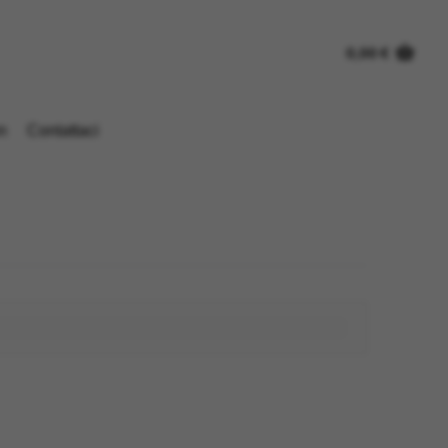
0,00
€
n
Contattaci