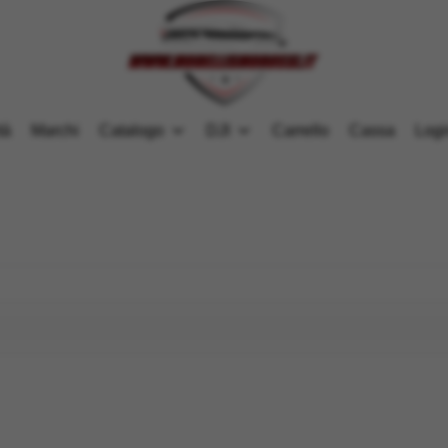
tà
Marchi
Catalogo
DJI
Carrello
Cassa
Logi