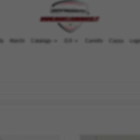
tà
Marchi
Catalogo
DJI
Carrello
Cassa
Logi