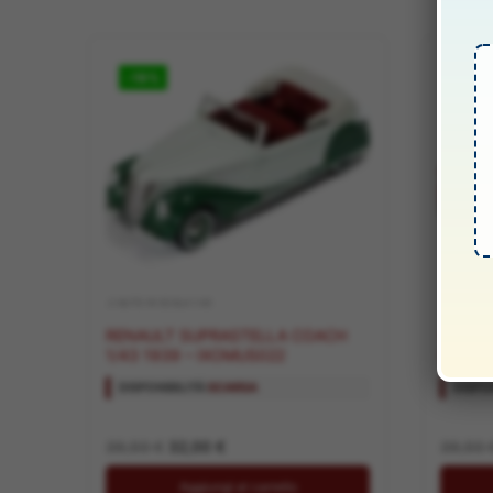
-19%
-19
.2 AUTO IN SCALA 1:43
.2 AUTO IN
RENAULT SUPRASTELLA COACH
GRAHAM PAIGE
1/43 1939 – IXOMUS022
ROADS
IXOMU
DISPONIBILITÀ:
SCARSA
DISPON
Il
Il
39,50
€
32,00
€
39,50
prezzo
prezzo
originale
attuale
Aggiungi al carrello
era:
è: