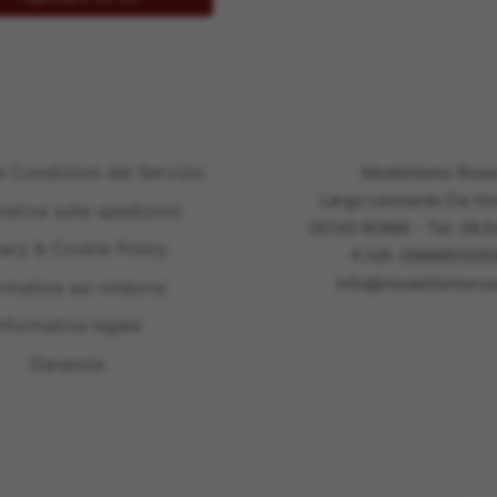
39,50 €.
32,00 €.
e Condizioni del Servizio
Modellismo Ross
Largo Leonardo Da Vin
mativa sulle spedizioni
00145 ROMA - Tel: 06.
vacy & Cookie Policy
P.IVA: 099890305
info@modellismoross
ormativa sui rimborsi
nformativa legale
Garanzie