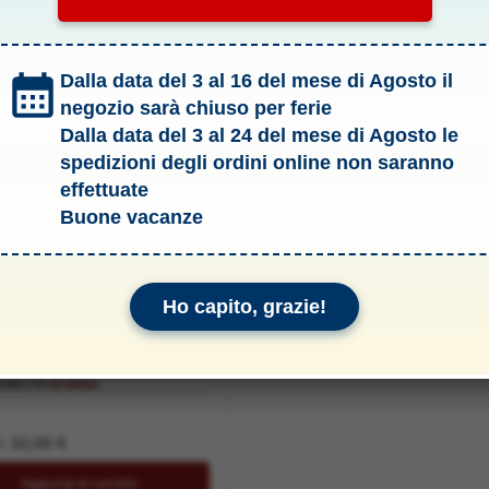
%
Dalla data del 3 al 16 del mese di Agosto il
negozio sarà chiuso per ferie
Dalla data del 3 al 24 del mese di Agosto le
spedizioni degli ordini online non saranno
effettuate
Buone vacanze
 SCALA 1:43
Ho capito, grazie!
 1939 ROSSA 1/43
TER SHARKNOSE –
S013
IBILITÀ:
SCARSA
Il
Il
€
32,00
€
prezzo
prezzo
originale
attuale
Aggiungi al carrello
era:
è: