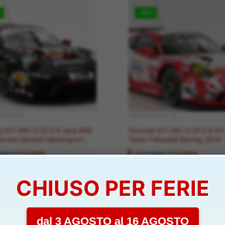
%
-10%
 SCALA 1:18
.4 AUTO IN SCALA 1:18
e 911 991-2 GT3 R nera #99
Porsche 911 991-2 GT3 R #3 1/18
recote Herbert Motorsport
Team Frikadelli Racing 2019 –
 IXOLEGT18056
IXOLEGT18038
IBILITÀ:
SCARSA
DISPONIBILITÀ:
SCARSA
CHIUSO PER FERIE
Il
Il
Il
Il
€
79,90
€
89,00
€
79,90
€
prezzo
prezzo
prezzo
prezzo
originale
attuale
originale
attuale
Aggiungi al carrello
Aggiungi al carrello
era:
è:
era:
è:
89,00 €.
79,90 €.
89,00 €.
79,90 €.
dal 3 AGOSTO al 16 AGOSTO