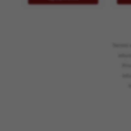
39,50 €.
32,00 €.
Termini 
Infor
Pri
Inf
I