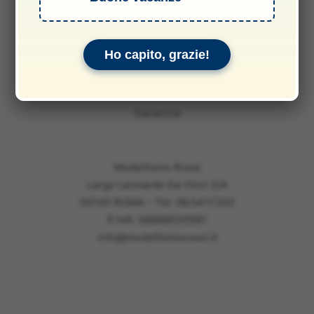
Informativa sulle spedizioni
Privacy & Cookie Policy
Ho capito, grazie!
Informativa sui rimborsi
Informativa legale
Garanzie
Modellismo Rossi
Largo Leonardo Da Vinci 2/A
00145 ROMA - Tel: 06.5417302
P.IVA: 09989030581
info@modellismorossi.it