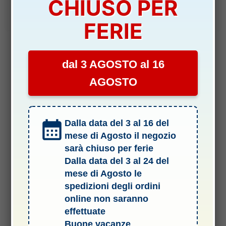
CHIUSO PER
prezzo
prezzo
originale
attuale
Aggiungi al carrello
era:
è:
13,90 €.
12,00 €.
FERIE
dal 3 AGOSTO al 16
AGOSTO
Dalla data del 3 al 16 del
mese di Agosto il negozio
sarà chiuso per ferie
Dalla data del 3 al 24 del
mese di Agosto le
spedizioni degli ordini
online non saranno
effettuate
Termini e Condizioni del Servizio
Buone vacanze