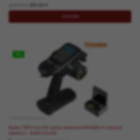
Il
Il
325,00
€
295,00
€
prezzo
prezzo
originale
attuale
era:
è:
AVVISAMI
325,00 €.
295,00 €.
-9%
.2 RADIO CAR A VOLANTINO
Radio T6PV con RX senza antenna R404SBS-E solo per
elettrico – RADFU1022E