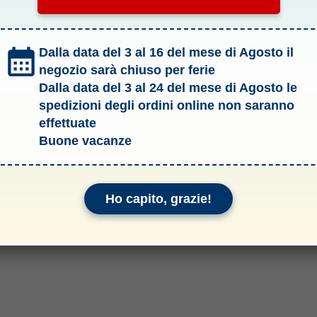
Dalla data del 3 al 16 del mese di Agosto il
negozio sarà chiuso per ferie
Dalla data del 3 al 24 del mese di Agosto le
spedizioni degli ordini online non saranno
effettuate
Buone vacanze
Ho capito, grazie!