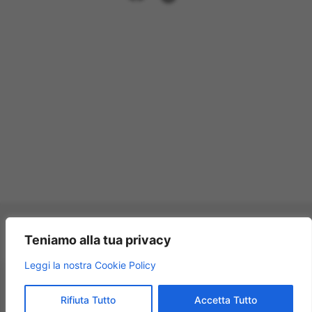
Pagamenti accettati:
Teniamo alla tua privacy
×
Leggi la nostra Cookie Policy
Modellismo Rossi
★★★★★
4.9
© 2009 – 2026 Modellismo Rossi – Tutti i diritti riservati.
Rifiuta Tutto
Accetta Tutto
125 recensioni