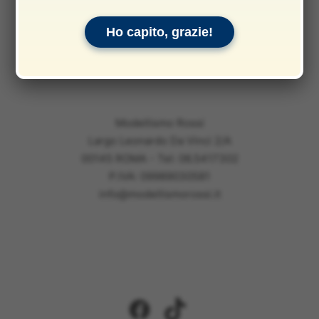
Informativa sui rimborsi
Ho capito, grazie!
Informativa legale
Garanzie
Modellismo Rossi
Largo Leonardo Da Vinci 2/A
00145 ROMA - Tel: 06.5417302
P.IVA: 09989030581
info@modellismorossi.it
Facebook
TikTok