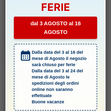
FERIE
dal 3 AGOSTO al 16
AGOSTO
Dalla data del 3 al 16 del
mese di Agosto il negozio
sarà chiuso per ferie
Dalla data del 3 al 24 del
mese di Agosto le
spedizioni degli ordini
online non saranno
Termini e Condizioni del Servizio
effettuate
Informativa sulle spedizioni
Buone vacanze
Privacy & Cookie Policy