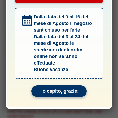
Il
Il
7,70
€
7,00
€
prezzo
prezzo
originale
attuale
Dalla data del 3 al 16 del
era:
è:
AVVISAMI
7,70 €.
7,00 €.
mese di Agosto il negozio
sarà chiuso per ferie
Dalla data del 3 al 24 del
mese di Agosto le
spedizioni degli ordini
-7%
online non saranno
effettuate
Buone vacanze
Ho capito, grazie!
.6 CHIAVI E PINZE CANDELA
PIPETTA CANDELA CON LiPo E CARICABATTERIE USB –
HORDYNE0201