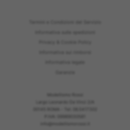
Termini e Condizioni del Servizio
Informativa sulle spedizioni
Privacy & Cookie Policy
Informativa sui rimborsi
Informativa legale
Garanzie
Modellismo Rossi
Largo Leonardo Da Vinci 2/A
00145 ROMA - Tel: 06.5417302
P.IVA: 09989030581
info@modellismorossi.it