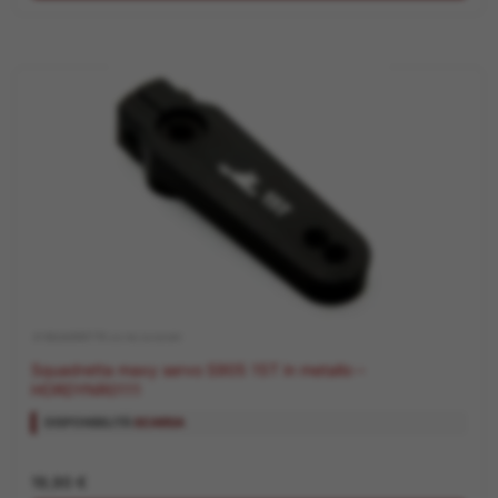
.8 SQUADRETTE ED ACCESSORI
Squadretta maxy servo S905 15T in metallo –
HORDYNR0111
DISPONIBILITÀ:
SCARSA
19,90
€