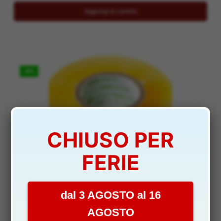
Aggiungi al carrello
-9%
CHIUSO PER
FERIE
.5 ACCESSORI VARI
Nastro trasparente flex marine 20mt per scafi –
dal 3 AGOSTO al 16
HORDYNM0101
AGOSTO
DISPONIBILITÀ:
NON DISPONIBILE