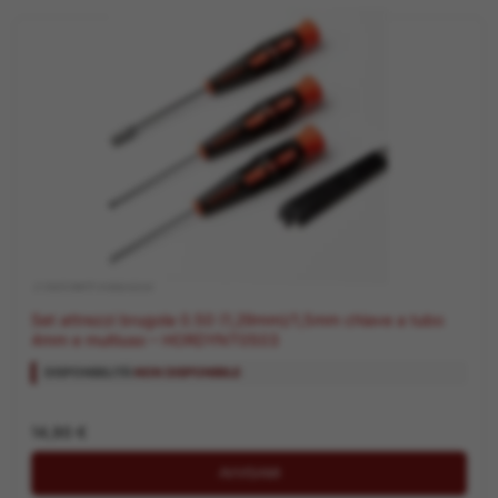
.2 CACCIAVITI A BRUGOLA
Set attrezzi brugola 0.50 (1,29mm)/1,5mm chiave a tubo
4mm e multiuso – HORDYNT0503
DISPONIBILITÀ:
NON DISPONIBILE
14,90
€
AVVISAMI