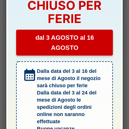
CHIUSO PER
Aggiungi al carrello
era:
è:
5,00 €.
4,30 €.
FERIE
dal 3 AGOSTO al 16
-14%
AGOSTO
Dalla data del 3 al 16 del
mese di Agosto il negozio
sarà chiuso per ferie
Dalla data del 3 al 24 del
10 DA DRIFT 1/10
mese di Agosto le
Dadi in scala corti cromati 24pz per cerchi DE – DRIDEN-1C
spedizioni degli ordini
DISPONIBILITÀ:
SCARSA
online non saranno
effettuate
Il
Il
4,20
€
3,60
€
Buone vacanze