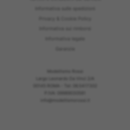
Informativa sulle spedizioni
Privacy & Cookie Policy
Informativa sui rimborsi
Informativa legale
Garanzie
Modellismo Rossi
Largo Leonardo Da Vinci 2/A
00145 ROMA - Tel: 06.5417302
P.IVA: 09989030581
info@modellismorossi.it