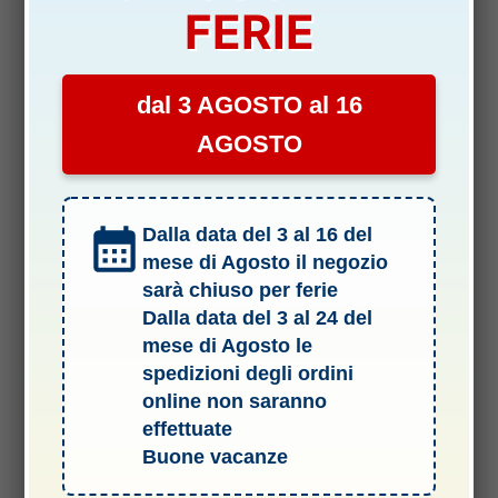
FERIE
dal 3 AGOSTO al 16
AGOSTO
Dalla data del 3 al 16 del
mese di Agosto il negozio
sarà chiuso per ferie
Dalla data del 3 al 24 del
mese di Agosto le
spedizioni degli ordini
online non saranno
Termini e Condizioni del Servizio
effettuate
Informativa sulle spedizioni
Buone vacanze
Privacy & Cookie Policy