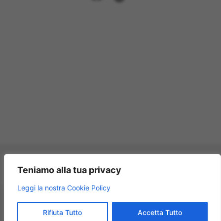
Pagamenti accettati:
Teniamo alla tua privacy
×
Leggi la nostra Cookie Policy
Modellismo Rossi
★★★★★
4.9
© 2009 – 2026 Modellismo Rossi – Tutti i diritti riservati.
Rifiuta Tutto
Accetta Tutto
125 recensioni