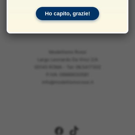
Informativa sui rimborsi
Ho capito, grazie!
Informativa legale
Garanzie
Modellismo Rossi
Largo Leonardo Da Vinci 2/A
00145 ROMA - Tel: 06.5417302
P.IVA: 09989030581
info@modellismorossi.it
Facebook
TikTok