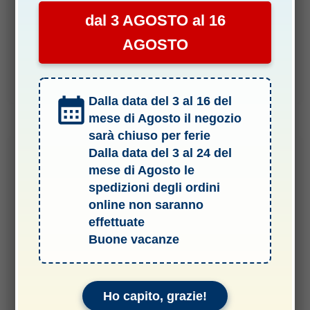
dal 3 AGOSTO al 16
DISPONIBILITÀ:
SCARSA
AGOSTO
5,90
€
Aggiungi al carrello
Dalla data del 3 al 16 del
mese di Agosto il negozio
sarà chiuso per ferie
Dalla data del 3 al 24 del
mese di Agosto le
spedizioni degli ordini
online non saranno
effettuate
Buone vacanze
Ho capito, grazie!
OPTIONAL