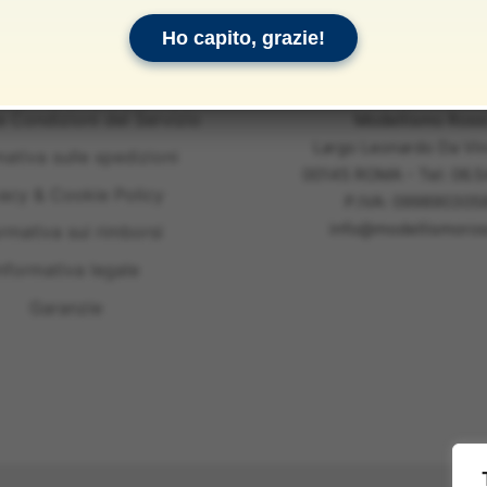
Ho capito, grazie!
e Condizioni del Servizio
Modellismo Ross
Largo Leonardo Da Vin
mativa sulle spedizioni
00145 ROMA - Tel: 06.
vacy & Cookie Policy
P.IVA: 099890305
info@modellismoross
ormativa sui rimborsi
nformativa legale
Garanzie