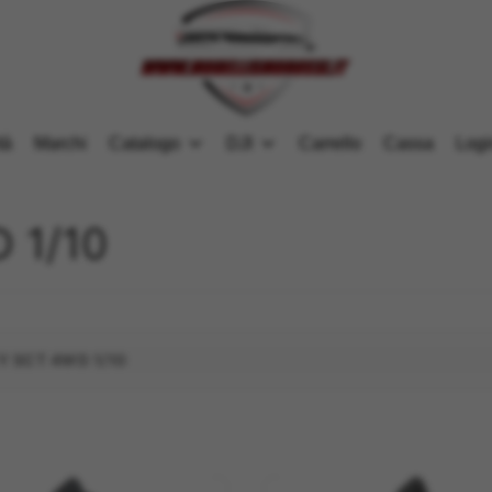
tà
Marchi
Catalogo
DJI
Carrello
Cassa
Logi
 1/10
 SCT 4WD 1/10