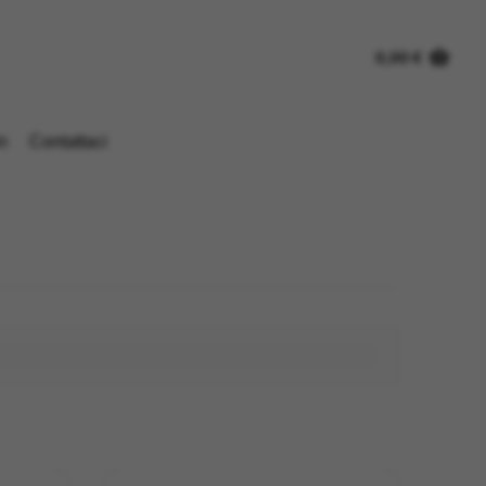
0,00
€
n
Contattaci