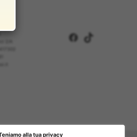
i
Facebook
TikTok
ci 2/A
5417302
81
i.it
Teniamo alla tua privacy