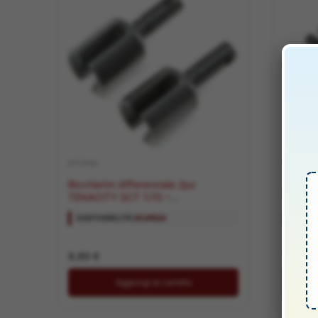
OPTIONAL
OPTIONAL
Bicchierini differenziale 2pz
SET BR
TENACITY SCT 1/10 –
TENACI
HORLOS232030
HORLO
DISPONIBILITÀ:
SCARSA
DISPON
9,90
€
13,00
Aggiungi al carrello