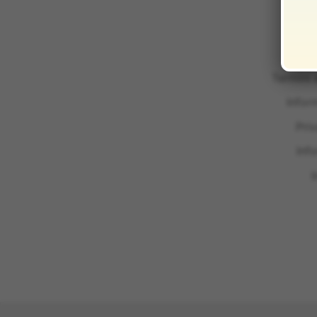
Termini 
Infor
Pri
Inf
I