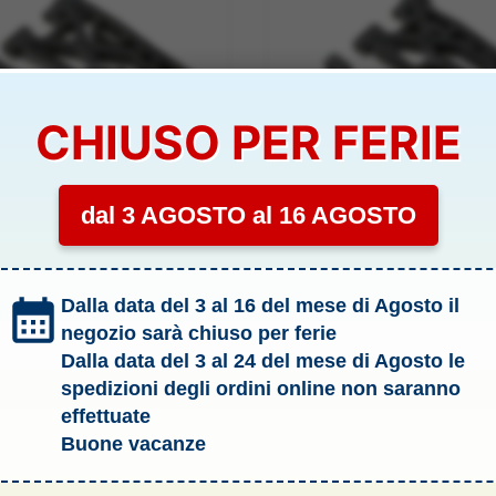
CHIUSO PER FERIE
dal 3 AGOSTO al 16 AGOSTO
OPTIONAL
ACCI POSTERIORI
SET BRACCI ANTERIORE TE
Dalla data del 3 al 16 del mese di Agosto il
TY SCT INFERIORI –
SCT INFERIORI – HORLOS23
S234017
negozio sarà chiuso per ferie
IBILITÀ:
SCARSA
DISPONIBILITÀ:
SCARSA
Dalla data del 3 al 24 del mese di Agosto le
spedizioni degli ordini online non saranno
€
15,00
€
effettuate
Aggiungi al carrello
Aggiungi al carrello
Buone vacanze