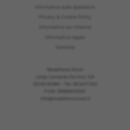
Informativa sulle spedizioni
Privacy & Cookie Policy
Informativa sui rimborsi
Informativa legale
Garanzie
Modellismo Rossi
Largo Leonardo Da Vinci 2/A
00145 ROMA - Tel: 06.5417302
P.IVA: 09989030581
info@modellismorossi.it