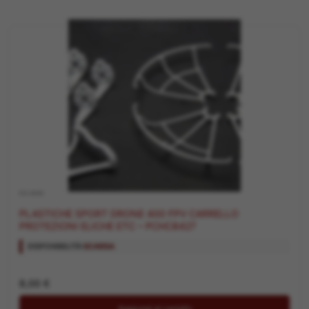
RICAMBI
PLASTICHE SPORT DRONE 400 FPV CARRELLO
PROTEZIONI ELICHE ETC – PCHC8427
DISPONIBILITÀ:
SCARSA
8,00
€
Aggiungi al carrello