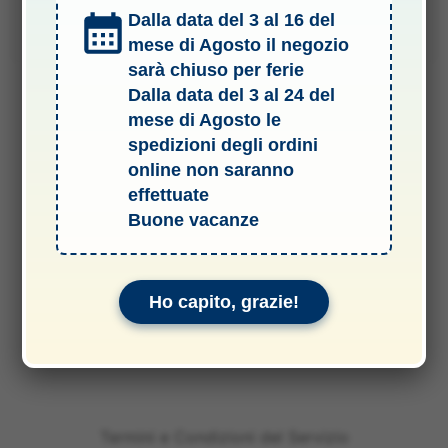
Dalla data del 3 al 16 del
Aggiungi al carrello
mese di Agosto il negozio
sarà chiuso per ferie
Dalla data del 3 al 24 del
mese di Agosto le
spedizioni degli ordini
online non saranno
effettuate
Buone vacanze
Ho capito, grazie!
Termini e Condizioni del Servizio