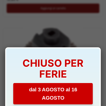
Aggiungi al carrello
CHIUSO PER
FERIE
RICAMBI
dal 3 AGOSTO al 16
DIFFERENZIALE CRAWLER SCOUT BLOCCATO CON
CORONA DA 38T – HUDMV25007
AGOSTO
DISPONIBILITÀ:
SCARSA