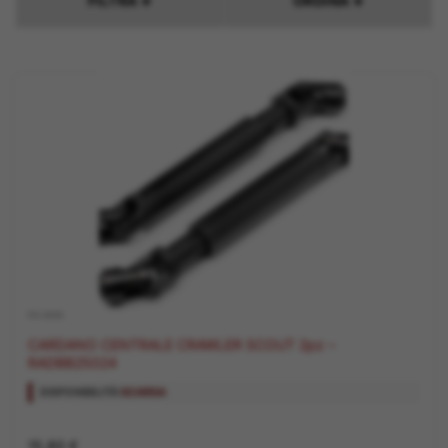
FILTRA
ORDINA
▼
▼
RICAMBI
CARDANO CENTRALE CRAWLER SCOUT 2pz –
RADBB25024
DISPONIBILITÀ:
SCARSA
15,80
€