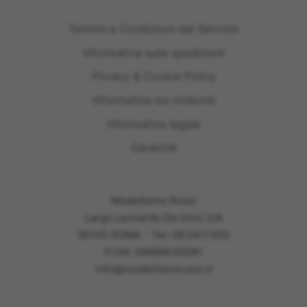
Termini e Condizioni del Servizio
Informativa sulle spedizioni
Privacy & Cookie Policy
Informativa sui rimborsi
Informativa legale
Garanzie
Modellismo Rossi
Largo Leonardo Da Vinci 2/A
00145 ROMA - Tel: 06.5417302
P.IVA: 09989030581
info@modellismorossi.it