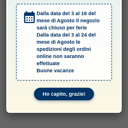
34,50
€
Dalla data del 3 al 16 del
mese di Agosto il negozio
Aggiungi al carrello
sarà chiuso per ferie
Dalla data del 3 al 24 del
mese di Agosto le
spedizioni degli ordini
online non saranno
effettuate
Buone vacanze
Ho capito, grazie!